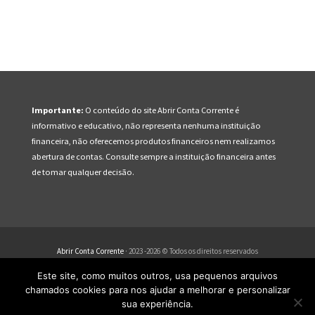
Importante:
O conteúdo do site Abrir Conta Corrente é
informativo e educativo, não representa nenhuma instituição
financeira, não oferecemos produtos financeiros nem realizamos
abertura de contas. Consulte sempre a instituição financeira antes
de tomar qualquer decisão.
Abrir Conta Corrente
· 2023 -2026 © Todos os direitos reservados
Este site, como muitos outros, usa pequenos arquivos
Quem Somos
SAC Bancos
Códigos Bancos
FAQ
chamados cookies para nos ajudar a melhorar e personalizar
Sitemap
Termos de Uso
Política de Privacidade
Contato
sua experiência.