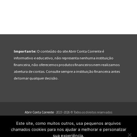
Importante:
O conteúdo do site Abrir Conta Corrente é
informativo e educativo, não representa nenhuma instituição
financeira, não oferecemos produtos financeiros nem realizamos
abertura de contas. Consulte sempre a instituição financeira antes
de tomar qualquer decisão.
Abrir Conta Corrente
· 2023 -2026 © Todos os direitos reservados
Este site, como muitos outros, usa pequenos arquivos
Quem Somos
SAC Bancos
Códigos Bancos
FAQ
chamados cookies para nos ajudar a melhorar e personalizar
Sitemap
Termos de Uso
Política de Privacidade
Contato
sua experiência.